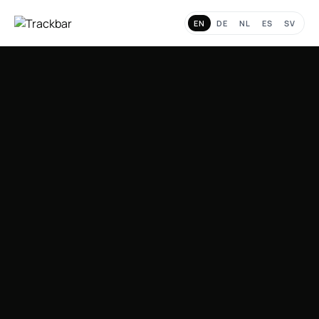
EN
DE
NL
ES
SV