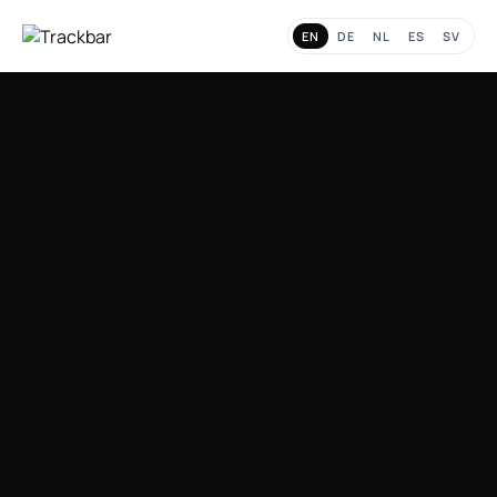
EN
DE
NL
ES
SV